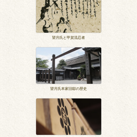
望月氏と甲賀流忍者
望月氏本家旧邸の歴史