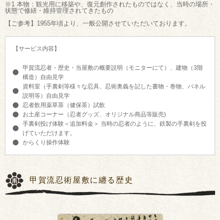
※1 本物：観光用に移築や、復元創作されたものではなく、当時の場所・
状態で修繕・維持管理されてきたもの
【ご参考】1955年頃より、一般公開させていただいております。
【サービス内容】
甲賀流忍者・歴史・当屋敷の概要説明（モニターにて）、建物（3階
構造）自由見学
資料室（手裏剣等様々な忍具、忍術奥義を記した書物・巻物、パネル
説明等）自由見学
忍者飲用薬草茶（健保茶）試飲
お土産コーナー（忍者グッズ、オリジナル商品等販売)
手裏剣投げ体験＜追加料金＞ 当時の忍者のように、鉄製の手裏剣を投
げていただけます。
からくり操作体験
甲賀流忍術屋敷に纏る歴史