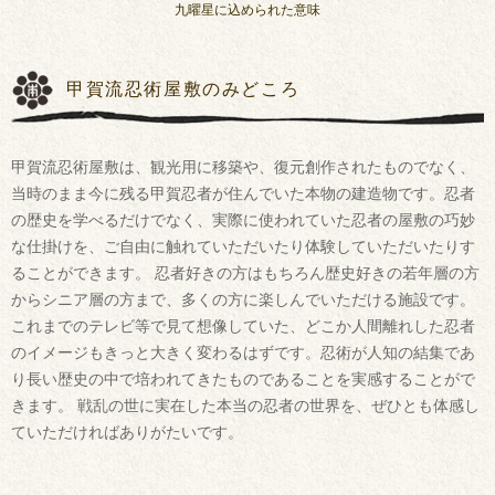
九曜星に込められた意味
甲賀流忍術屋敷のみどころ
甲賀流忍術屋敷は、観光用に移築や、復元創作されたものでなく、
当時のまま今に残る甲賀忍者が住んでいた本物の建造物です。忍者
の歴史を学べるだけでなく、実際に使われていた忍者の屋敷の巧妙
な仕掛けを、ご自由に触れていただいたり体験していただいたりす
ることができます。 忍者好きの方はもちろん歴史好きの若年層の方
からシニア層の方まで、多くの方に楽しんでいただける施設です。
これまでのテレビ等で見て想像していた、どこか人間離れした忍者
のイメージもきっと大きく変わるはずです。忍術が人知の結集であ
り長い歴史の中で培われてきたものであることを実感することがで
きます。 戦乱の世に実在した本当の忍者の世界を、ぜひとも体感し
ていただければありがたいです。