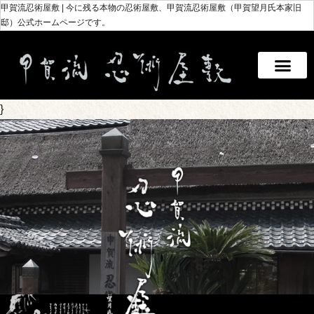
甲賀流忍術屋敷 | 今に残る本物の忍術屋敷、甲賀流忍術屋敷（甲賀望月氏本家旧
邸）公式ホームページです。
}