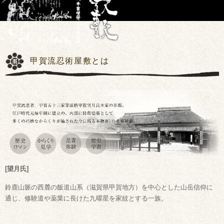
甲賀流忍術屋敷とは
[望月氏]
鈴鹿山脈の西麓の飯道山系（滋賀県甲賀地方）を中心とした山岳信仰に
通じ、修験道や薬業に長けた九曜星を家紋とする一族。