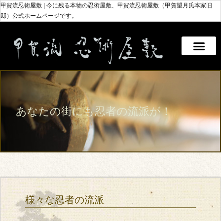
甲賀流忍術屋敷 | 今に残る本物の忍術屋敷、甲賀流忍術屋敷（甲賀望月氏本家旧
邸）公式ホームページです。
あなたの街にも忍者の流派が！
様々な忍者の流派