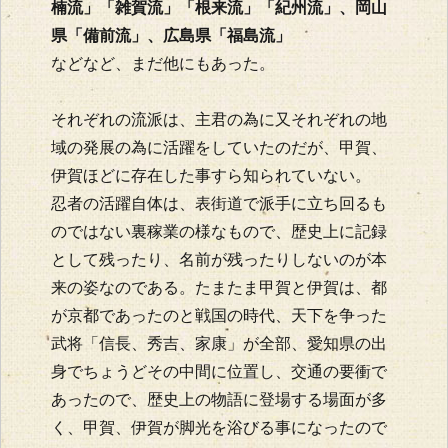
楠流」「雑賀流」「根来流」「紀州流」、岡山
県「備前流」、広島県「福島流」
などなど、まだ他にもあった。
それぞれの流派は、主君の為に又それぞれの地
域の発展の為に活躍をしていたのだが、甲賀、
伊賀ほどに存在した事すら知られていない。
忍者の活躍自体は、表街道で派手に立ち回るも
のではない裏稼業の様なもので、歴史上に記録
として残ったり、名前が残ったりしないのが本
来の姿なのである。たまたま甲賀と伊賀は、都
が京都であったのと戦国の時代、天下を争った
武将「信長、秀吉、家康」が全部、愛知県の出
身でちょうどその中間に位置し、交通の要衝で
あったので、歴史上の物語に登場する場面が多
く、甲賀、伊賀が脚光を浴びる事になったので