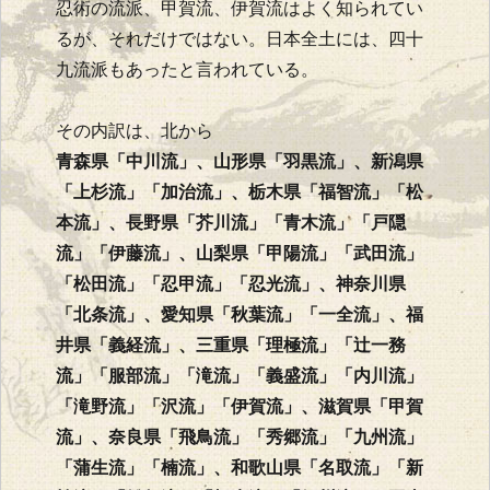
忍術の流派、甲賀流、伊賀流はよく知られてい
るが、それだけではない。日本全土には、四十
九流派もあったと言われている。
その内訳は、北から
青森県「中川流」、山形県「羽黒流」、新潟県
「上杉流」「加治流」、栃木県「福智流」「松
本流」、長野県「芥川流」「青木流」「戸隠
流」「伊藤流」、山梨県「甲陽流」「武田流」
「松田流」「忍甲流」「忍光流」、神奈川県
「北条流」、愛知県「秋葉流」「一全流」、福
井県「義経流」、三重県「理極流」「辻一務
流」「服部流」「滝流」「義盛流」「内川流」
「滝野流」「沢流」「伊賀流」、滋賀県「甲賀
流」、奈良県「飛鳥流」「秀郷流」「九州流」
「蒲生流」「楠流」、和歌山県「名取流」「新