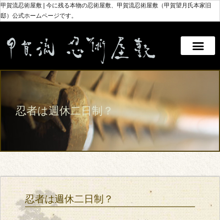
甲賀流忍術屋敷 | 今に残る本物の忍術屋敷、甲賀流忍術屋敷（甲賀望月氏本家旧
邸）公式ホームページです。
忍者は週休二日制？
忍者は週休二日制？