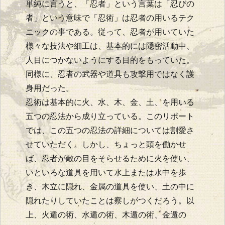
単純に言うと、「忍者」という言葉は「忍びの
者」という意味で「忍術」は忍者の用いるテク
ニックの事である。従って、忍者が用いていた
様々な技法や細工は、基本的には隠密活動中、
人目につかないようにする目的をもっていた。
同様に、忍者の武器や道具も攻撃用ではなく護
身用だった。
忍術は基本的に火、水、木、金、土、を用いる
五つの忍法から成り立っている。このリポート
では、この五つの忍法の詳細については割愛さ
せていただく。しかし、ちょっと頭を働かせ
ば、忍者が敵の目をそらせるために火を使い、
いといろな道具を用いて水上または水中を歩
き、木立に隠れ、金属の道具を使い、土の中に
隠れたりしていたことは察しがつくだろう。以
上、火遁の術、水遁の術、木遁の術、金遁の