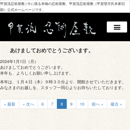
甲賀流忍術屋敷 | 今に残る本物の忍術屋敷、甲賀流忍術屋敷（甲賀望月氏本家旧
邸）公式ホームページです。
あけましておめでとうございます。
2024年1月1日（月）
あけましておめでとうございます。
本年も、よろしくお願い申し上げます。
本年は、１月４日（木）９時３０分より、開館させていただきます。
みなさまのお越しを、スタッフ一同心よりお待ちいたしております。
« 最新
« 次へ
6
7
8
9
10
前へ »
最古 »