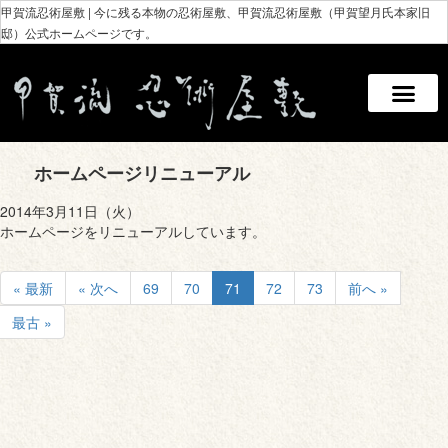
甲賀流忍術屋敷 | 今に残る本物の忍術屋敷、甲賀流忍術屋敷（甲賀望月氏本家旧
邸）公式ホームページです。
ホームページリニューアル
2014年3月11日（火）
ホームページをリニューアルしています。
« 最新
« 次へ
69
70
71
72
73
前へ »
最古 »