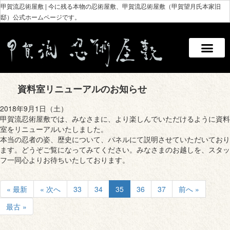
甲賀流忍術屋敷 | 今に残る本物の忍術屋敷、甲賀流忍術屋敷（甲賀望月氏本家旧
邸）公式ホームページです。
資料室リニューアルのお知らせ
2018年9月1日（土）
甲賀流忍術屋敷では、みなさまに、より楽しんでいただけるように資料
室をリニューアルいたしました。
本当の忍者の姿、歴史について、パネルにて説明させていただいており
ます。どうぞご覧になってみてください。みなさまのお越しを、スタッ
フ一同心よりお待ちいたしております。
« 最新
« 次へ
33
34
35
36
37
前へ »
最古 »