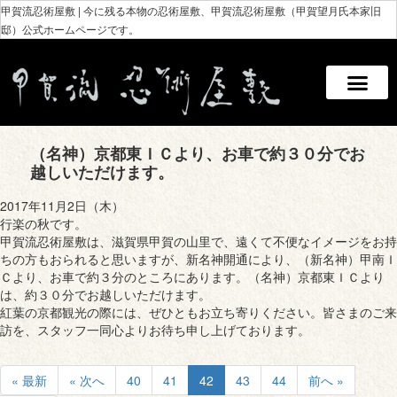
甲賀流忍術屋敷 | 今に残る本物の忍術屋敷、甲賀流忍術屋敷（甲賀望月氏本家旧
邸）公式ホームページです。
（名神）京都東ＩＣより、お車で約３０分でお
越しいただけます。
2017年11月2日（木）
行楽の秋です。
甲賀流忍術屋敷は、滋賀県甲賀の山里で、遠くて不便なイメージをお持
ちの方もおられると思いますが、新名神開通により、（新名神）甲南Ｉ
Ｃより、お車で約３分のところにあります。（名神）京都東ＩＣより
は、約３０分でお越しいただけます。
紅葉の京都観光の際には、ぜひともお立ち寄りください。皆さまのご来
訪を、スタッフ一同心よりお待ち申し上げております。
« 最新
« 次へ
40
41
42
43
44
前へ »