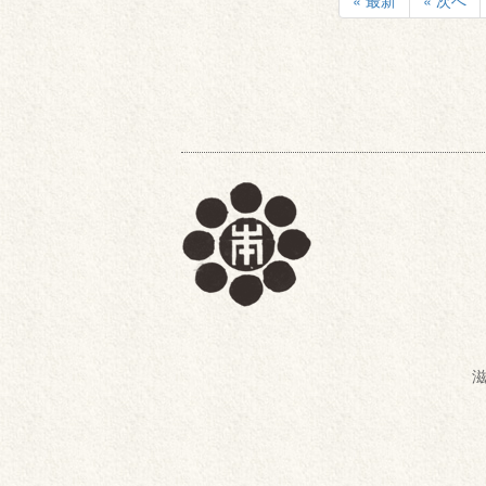
« 最新
« 次へ
滋